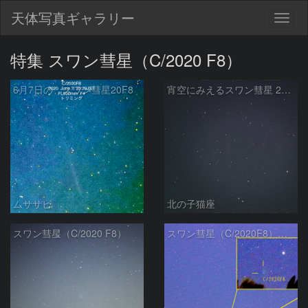
天体写真ギャラリー
Togg
navig
特集 スワン彗星（C/2020 F8）
6月7日の スワン彗星20F8
宵空にみえるスワン彗星 2020F8 5/30
ムササビ
北の子猫座
スワン彗星（C/2020 F8）
スワン彗星（C/2020F8） 5月21日 200mm