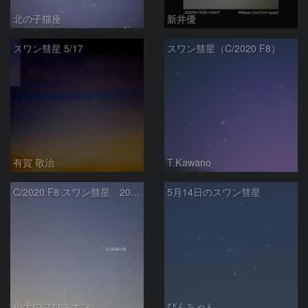
北の子猫座
新井優
スワン彗星 5/17
スワン彗星（C/2020 F8）
有賀 敬治
T.Kawano
C/2020 F8 スワン彗星 2020/5/15
5月14日のスワン彗星
小犬のプロキオン
びんちゃん