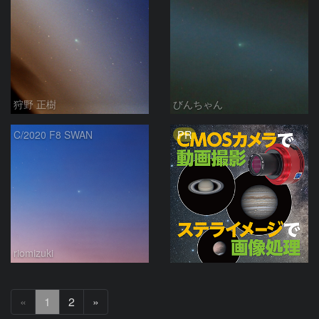
狩野 正樹
びんちゃん
PR
C/2020 F8 SWAN
riomizuki
次
«
1
2
»
へ