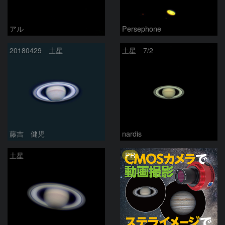
アル
Persephone
20180429 土星
土星 7/2
藤吉 健児
nardis
PR
土星