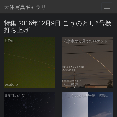
天体写真ギャラリー
Togg
navig
特集 2016年12月9日 こうのとり6号機
打ち上げ
HTV6
八女市から見えたロケット光跡
asuto_a
江上勝典
6度目のお使い
「こうのとり6号機」搭載のH-IIBロケット6号機