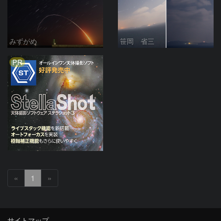
みずがめ
笹岡 省三
PR
«
1
»
サイトマップ