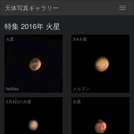
天体写真ギャラリー
Togg
navig
特集 2016年 火星
火星
3/4火星
taddao
メルプン
3月4日の火星
火星