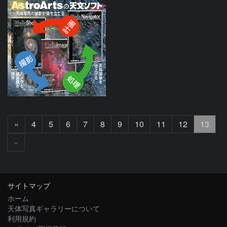
PR
前
«
4
5
6
7
8
9
10
11
12
13
へ
»
サイトマップ
ホーム
天体写真ギャラリーについて
利用規約