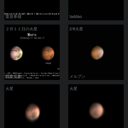
栗原孝雄
taddao
２月１１日の火星
2/8火星
鶴亀虎象
メルプン
火星
火星