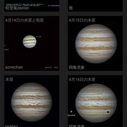
蛙聲庵aseian
雅
4月14日の木星と衛星
4月15日の木星
sonechan
鶴亀虎象
木星
4月14日の木星
taddao
鶴亀虎象