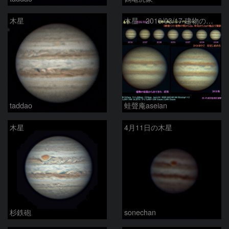
木星
木星 2016/03/17 建物の熱によるシンチレーション
taddao
蛙聲庵aseian
木星
4月11日の木星
杉鉄砲
sonechan