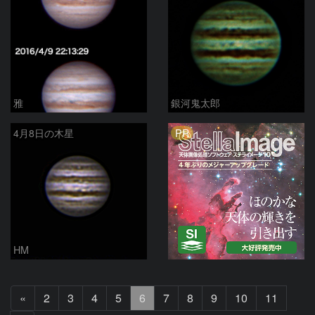
雅
銀河鬼太郎
PR
4月8日の木星
HM
前
«
2
3
4
5
6
7
8
9
10
11
へ