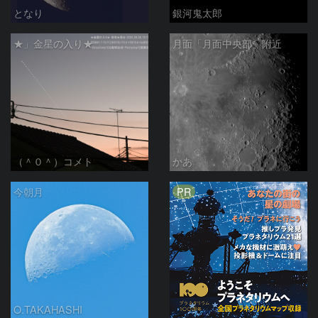
となり
銀河鬼太郎
★」金星の入り★
月面「月面中央部」附近
（＾０＾）コメト
かあ
PR
今朝月
O.TAKAHASHI