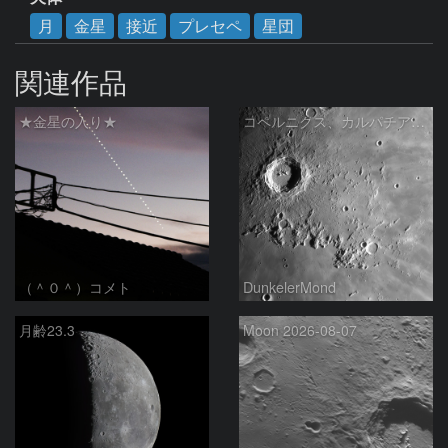
月
金星
接近
プレセペ
星団
関連作品
★金星の入り★
コペルニクス、カルパチア山脈付近
（＾０＾）コメト
DunkelerMond
月齢23.3
Moon 2026-08-07