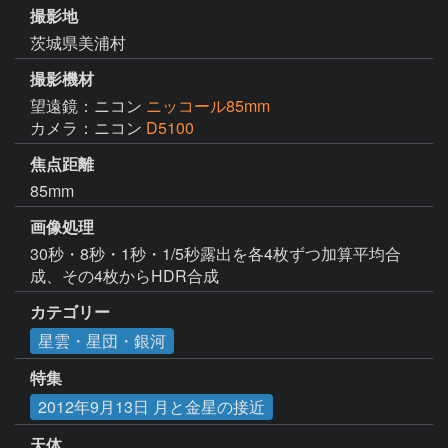
撮影地
茨城県美浦村
撮影機材
望遠鏡：ニコン
ニッコール85mm
カメラ：ニコン
D5100
焦点距離
85mm
画像処理
30秒・8秒・1秒・1/5秒露出を各4枚ずつ加算平均合
成、その4枚からHDR合成
カテゴリー
星雲・星団・銀河
特集
2012年9月13日 月と金星の接近
天体