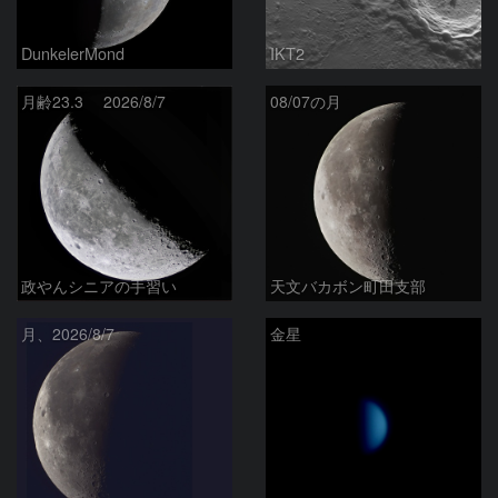
DunkelerMond
IKT2
月齢23.3 2026/8/7
08/07の月
政やんシニアの手習い
天文バカボン町田支部
月、2026/8/7
金星