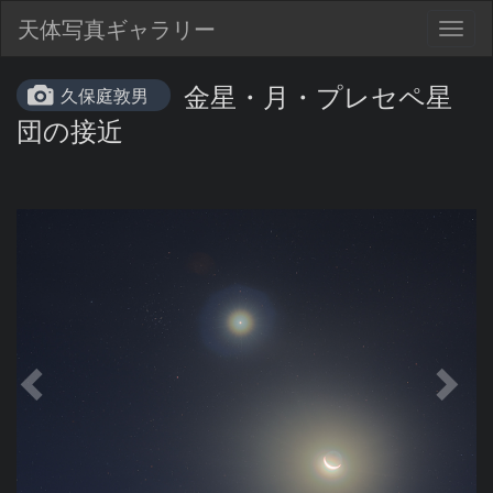
天体写真ギャラリー
Togg
navig
金星・月・プレセペ星
久保庭敦男
団の接近