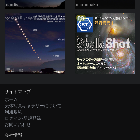
nardis
momonako
PR
夕空の月と金星・木星・水星の接近 2026/6/18
豊田 敏
サイトマップ
ホーム
天体写真ギャラリーについて
利用規約
ログイン/新規登録
お問い合わせ
会社情報