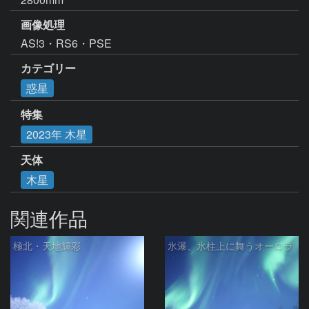
画像処理
AS!3・RS6・PSE
カテゴリー
惑星
特集
2023年 木星
天体
木星
関連作品
極北・天地輝彩
氷瀑、氷柱上に舞うオーロラ