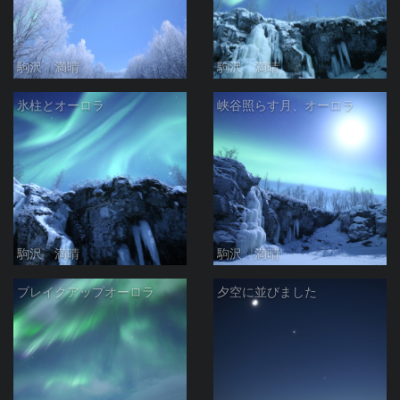
駒沢 満晴
駒沢 満晴
氷柱とオーロラ
峡谷照らす月、オーロラ
駒沢 満晴
駒沢 満晴
ブレイクアップオーロラ
夕空に並びました