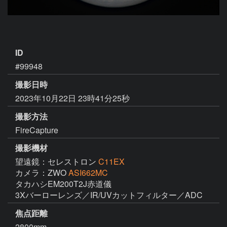
ID
#99948
撮影日時
2023年10月22日 23時41分25秒
撮影方法
FireCapture
撮影機材
望遠鏡：セレストロン
C11EX
カメラ：ZWO
ASI662MC
タカハシEM200T2J赤道儀

3Xバーローレンズ／IR/UVカットフィルター／ADC
焦点距離
2800mm