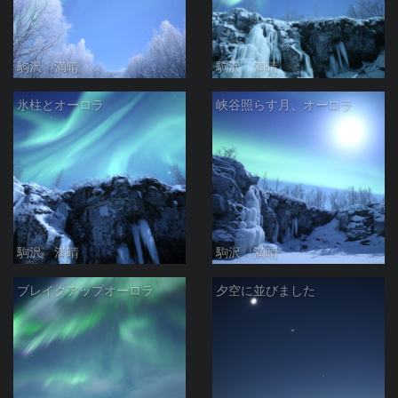
駒沢 満晴
駒沢 満晴
氷柱とオーロラ
峡谷照らす月、オーロラ
駒沢 満晴
駒沢 満晴
ブレイクアップオーロラ
夕空に並びました