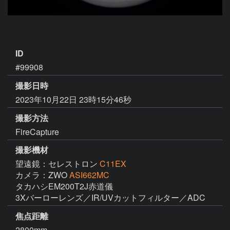
ID
#99908
撮影日時
2023年10月22日 23時15分46秒
撮影方法
FireCapture
撮影機材
望遠鏡：セレストロン
C11EX
カメラ：ZWO
ASI662MC
タカハシEM200T2J赤道儀

3Xバーローレンズ／IR/UVカットフィルター／ADC
焦点距離
2800mm