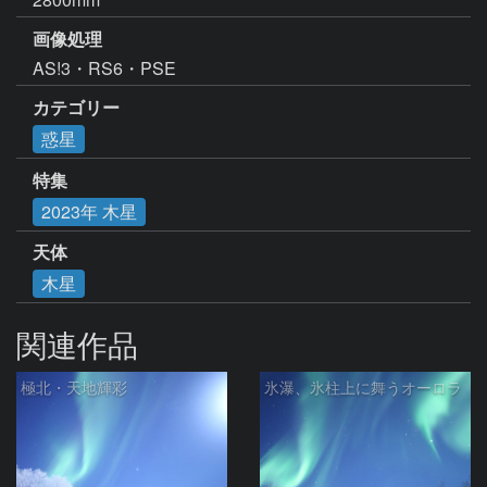
画像処理
AS!3・RS6・PSE
カテゴリー
惑星
特集
2023年 木星
天体
木星
関連作品
極北・天地輝彩
氷瀑、氷柱上に舞うオーロラ