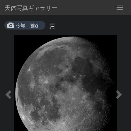
天体写真ギャラリー
Togg
navig
月
今城 雅彦