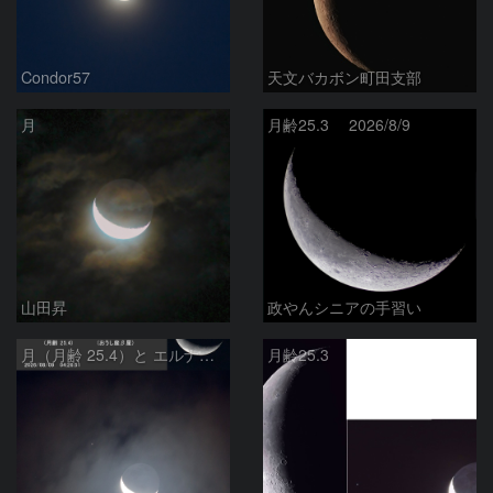
Condor57
天文バカボン町田支部
月
月齢25.3 2026/8/9
山田昇
政やんシニアの手習い
月（月齢 25.4）と エルナト（おうし座β星）
月齢25.3