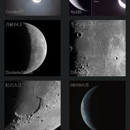
Condor57
Aya鶴
月齢24.3
ラインホルト、ケプラー付近
DunkelerMond
DunkelerMond
虹の入江
08/09の月