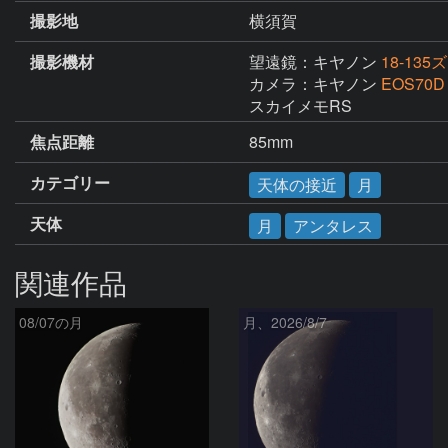
撮影地
横須賀
撮影機材
望遠鏡：キヤノン
18-13
カメラ：キヤノン
EOS70D
スカイメモRS
焦点距離
85mm
カテゴリー
天体の接近
月
天体
月
アンタレス
関連作品
08/07の月
月、2026/8/7