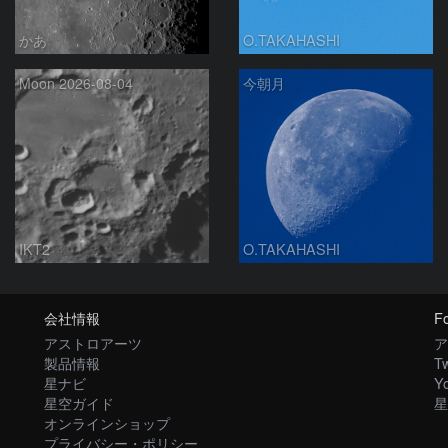
かあ
O.TAKAHASHI
Moon 2026-08-04
今朝月
IKT2
O.TAKAHASHI
会社情報
Fo
アストロアーツ
ア
製品情報
Tw
星ナビ
Y
星空ガイド
星
オンラインショップ
プライバシー・ポリシー