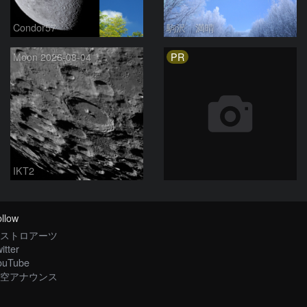
Condor57
駒沢 満晴
PR
Moon 2026-08-04
IKT2
llow
ストロアーツ
itter
ouTube
空アナウンス