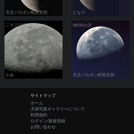
天文バカボン町田支部
となり
二十三日月(月齢21.4)
08/05の月
かあ
天文バカボン町田支部
サイトマップ
ホーム
天体写真ギャラリーについて
利用規約
ログイン/新規登録
お問い合わせ