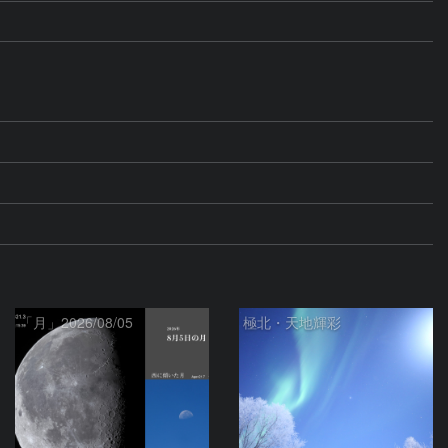
「月」2026/08/05
極北・天地輝彩