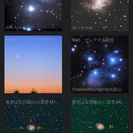
みっちゃん
みっちゃん
極細月とプレアデス星団の接近
M45 プレアデス星団
takaoka
ShadowMountain改め影山
夜空は宝石箱(かに星雲 M1) Seestar50
夜空は宝石箱(かに星雲 M1) Seestar50