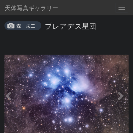
天体写真ギャラリー
Togg
navig
プレアデス星団
森 栄二