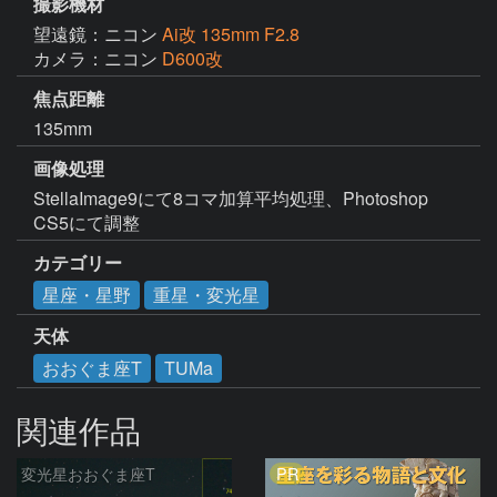
撮影機材
望遠鏡：ニコン
Ai改 135mm F2.8
カメラ：ニコン
D600改
焦点距離
135mm
画像処理
StellaImage9にて8コマ加算平均処理、Photoshop 
CS5にて調整
カテゴリー
星座・星野
重星・変光星
天体
おおぐま座T
TUMa
関連作品
PR
変光星おおぐま座T