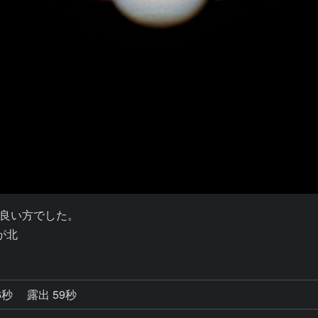
良い方でした。

が北
6秒
露出 59秒