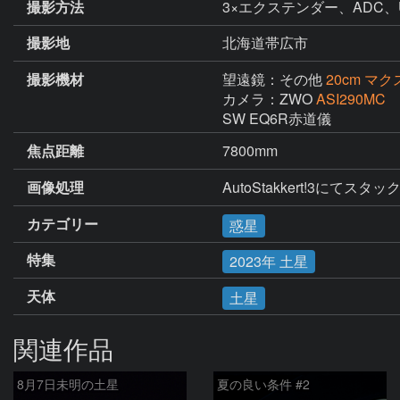
撮影方法
3×エクステンダー、ADC、
撮影地
北海道帯広市
撮影機材
望遠鏡：その他
20cm マ
カメラ：ZWO
ASI290MC
SW EQ6R赤道儀
焦点距離
7800mm
画像処理
AutoStakkert!3にてスタッ
カテゴリー
惑星
特集
2023年 土星
天体
土星
関連作品
8月7日未明の土星
夏の良い条件 #2