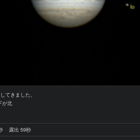
してきました。

下が北
9秒
露出 59秒