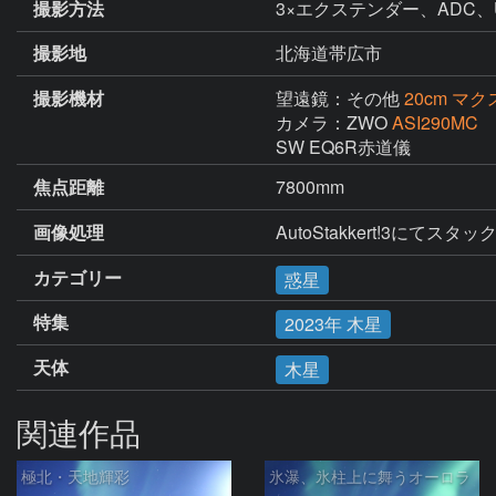
撮影方法
3×エクステンダー、ADC、
撮影地
北海道帯広市
撮影機材
望遠鏡：その他
20cm マ
カメラ：ZWO
ASI290MC
SW EQ6R赤道儀
焦点距離
7800mm
画像処理
AutoStakkert!3にてスタッ
カテゴリー
惑星
特集
2023年 木星
天体
木星
関連作品
極北・天地輝彩
氷瀑、氷柱上に舞うオーロラ