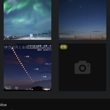
駒沢 満晴
Morimoto
PR
夕空の月と金星・木星・水星の接近 2026/6/18
豊田 敏
llow