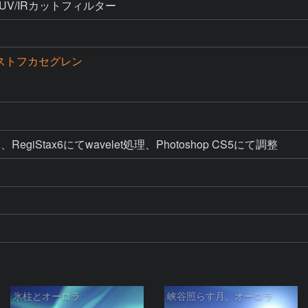
UV/IRカットフィルター
クストフカセグレン
ク、RegiStax6にてwavelet処理、Photoshop CS5にて調整
氷柱とオーロラ
峡谷照らす月、オーロラ