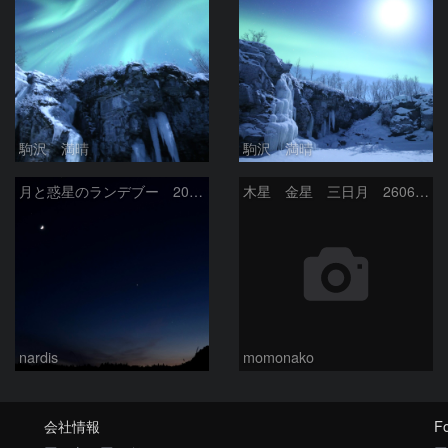
駒沢 満晴
駒沢 満晴
月と惑星のランデブー 2026/06/19
木星 金星 三日月 260618
nardis
momonako
会社情報
Fo