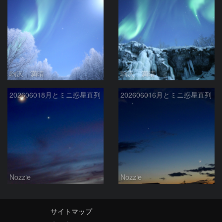
駒沢 満晴
駒沢 満晴
202606018月とミニ惑星直列
202606016月とミニ惑星直列
Nozzie
Nozzie
サイトマップ