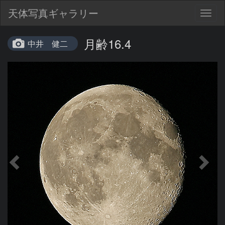
天体写真ギャラリー
Togg
navig
月齢16.4
中井 健二