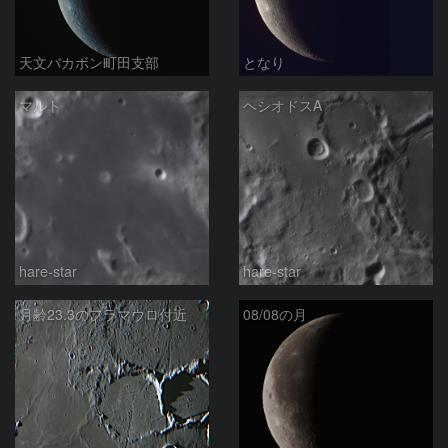
天文バカボン町田支部
となり
マルト
ヘシオドスA
hare-star
hare-star
月齢23.3のフラマウロ付近
08/08の月