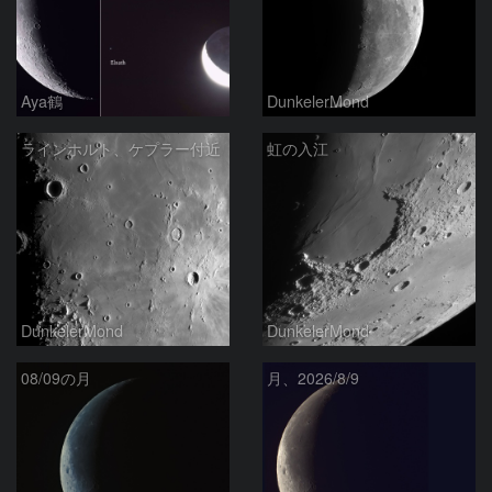
Aya鶴
DunkelerMond
ラインホルト、ケプラー付近
虹の入江
DunkelerMond
DunkelerMond
08/09の月
月、2026/8/9