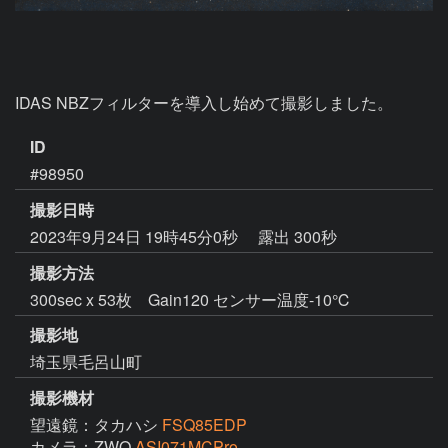
ID
#98950
撮影日時
2023年9月24日 19時45分0秒
露出 300秒
撮影方法
300sec x 53枚 Gain120 センサー温度-10℃
撮影地
埼玉県毛呂山町
撮影機材
望遠鏡：タカハシ
FSQ85EDP
カメラ：ZWO
ASI071MCPro