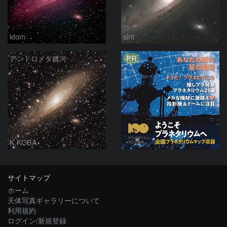
ktom
sint
PR
アンドロメダ銀河
K.KOBA
サイトマップ
ホーム
天体写真ギャラリーについて
利用規約
ログイン/新規登録