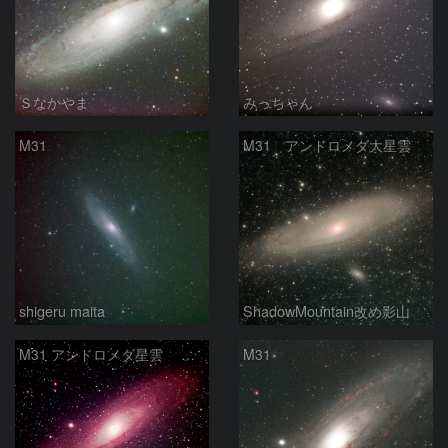
Ｓなかやま
みっちゃん
M31
M31 アンドロメダ大星雲
shigeru maita
ShadowMountain改め影山
M31 アンドロメダ星雲 2026-1-14
M31