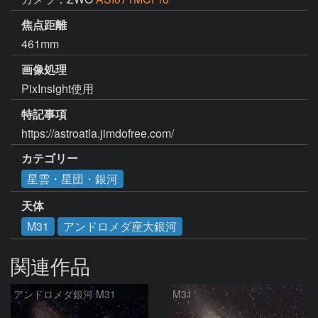
焦点距離
461mm
画像処理
PixInsight使用
特記事項
https://astroatla.jimdofree.com/
カテゴリー
星雲・星団・銀河
天体
M31
アンドロメダ座大銀河
関連作品
アンドロメダ銀河 M31
M31