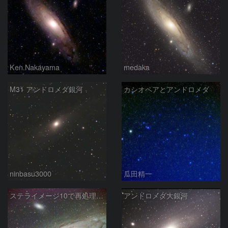
Ken.Nakayama
medaka
M31 アンドロメダ銀河
カシオペアとアンドロメダ
ninbasu3000
瓜田精一
ステライメージ10で再処理したM31
アンドロメダ大銀河