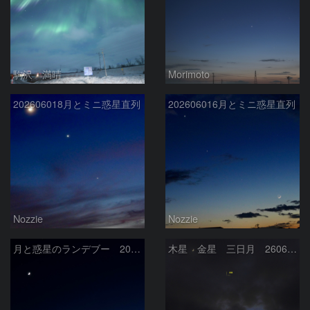
駒沢 満晴
Morimoto
202606018月とミニ惑星直列
202606016月とミニ惑星直列
Nozzie
Nozzie
月と惑星のランデブー 2026/06/19
木星 金星 三日月 260618