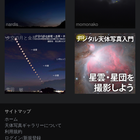
nardis
momonako
PR
夕空の月と金星・木星・水星の接近 2026/6/18
豊田 敏
サイトマップ
ホーム
天体写真ギャラリーについて
利用規約
ログイン/新規登録