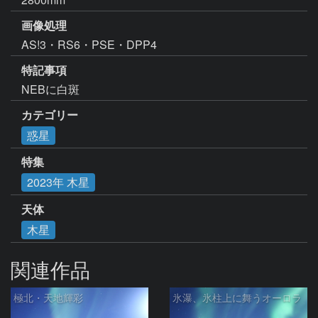
画像処理
AS!3・RS6・PSE・DPP4
特記事項
NEBに白斑
カテゴリー
惑星
特集
2023年 木星
天体
木星
関連作品
極北・天地輝彩
氷瀑、氷柱上に舞うオーロラ