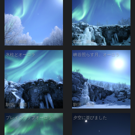
駒沢 満晴
駒沢 満晴
氷柱とオーロラ
峡谷照らす月、オーロラ
駒沢 満晴
駒沢 満晴
ブレイクアップオーロラ
夕空に並びました