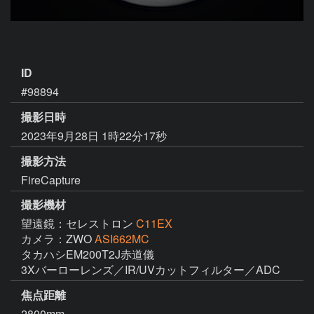
ID
#98894
撮影日時
2023年9月28日 1時22分17秒
撮影方法
FireCapture
撮影機材
望遠鏡：セレストロン
C11EX
カメラ：ZWO
ASI662MC
タカハシEM200T2J赤道儀

3Xバーローレンズ／IR/UVカットフィルター／ADC
焦点距離
2800mm