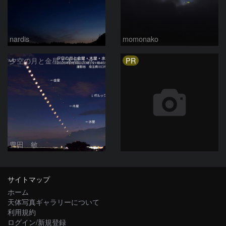
nardis
momonako
PR
夕空の月と金星・木星・水星の接近 2026/6/18
豊田 敏
サイトマップ
ホーム
天体写真ギャラリーについて
利用規約
ログイン/新規登録