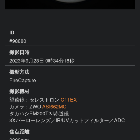
ID
#98880
撮影日時
2023年9月28日 0時34分18秒
撮影方法
FireCapture
撮影機材
望遠鏡：セレストロン
C11EX
カメラ：ZWO
ASI662MC
タカハシEM200T2J赤道儀

3Xバーローレンズ／IR/UVカットフィルター／ADC
焦点距離
2800mm