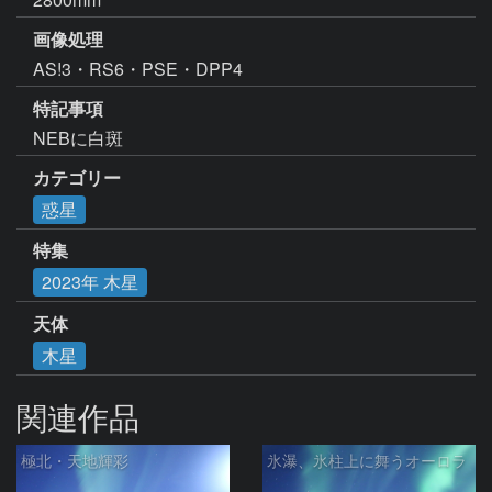
画像処理
AS!3・RS6・PSE・DPP4
特記事項
NEBに白斑
カテゴリー
惑星
特集
2023年 木星
天体
木星
関連作品
極北・天地輝彩
氷瀑、氷柱上に舞うオーロラ