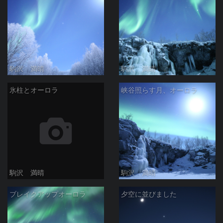
駒沢 満晴
駒沢 満晴
氷柱とオーロラ
峡谷照らす月、オーロラ
駒沢 満晴
駒沢 満晴
ブレイクアップオーロラ
夕空に並びました