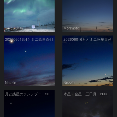
駒沢 満晴
Morimoto
202606018月とミニ惑星直列
202606016月とミニ惑星直列
Nozzie
Nozzie
月と惑星のランデブー 2026/06/19
木星 金星 三日月 260618