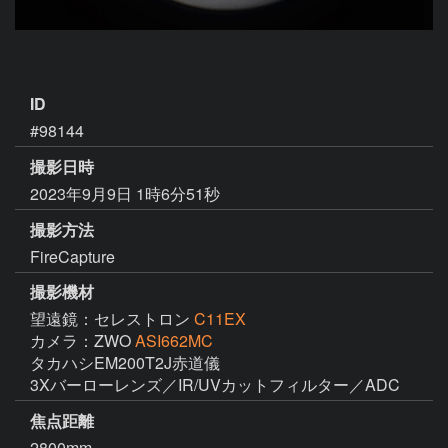
ID
#98144
撮影日時
2023年9月9日 1時6分51秒
撮影方法
FireCapture
撮影機材
望遠鏡：セレストロン
C11EX
カメラ：ZWO
ASI662MC
タカハシEM200T2J赤道儀

3Xバーローレンズ／IR/UVカットフィルター／ADC
焦点距離
2800mm