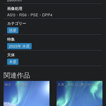
画像処理
AS!3・RS6・PSE・DPP4
カテゴリー
惑星
特集
2023年 木星
天体
木星
関連作品
極北・天地輝彩
氷瀑、氷柱上に舞うオーロラ