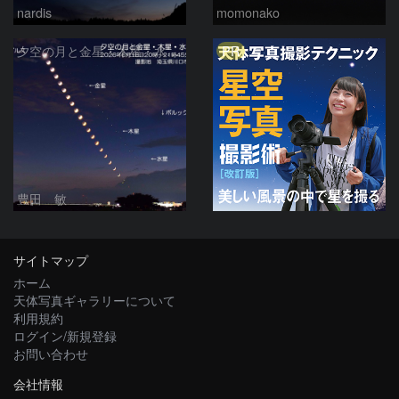
nardis
momonako
PR
夕空の月と金星・木星・水星の接近 2026/6/18
豊田 敏
サイトマップ
ホーム
天体写真ギャラリーについて
利用規約
ログイン/新規登録
お問い合わせ
会社情報