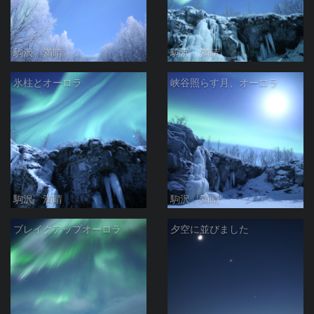
駒沢 満晴
駒沢 満晴
氷柱とオーロラ
峡谷照らす月、オーロラ
駒沢 満晴
駒沢 満晴
ブレイクアップオーロラ
夕空に並びました