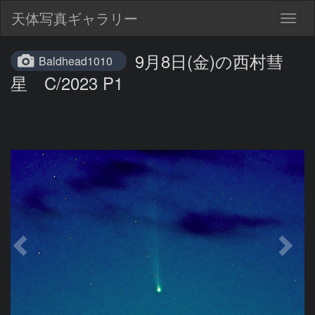
天体写真ギャラリー
Togg
navig
9月8日(金)の西村彗
Baldhead1010
星 C/2023 P1