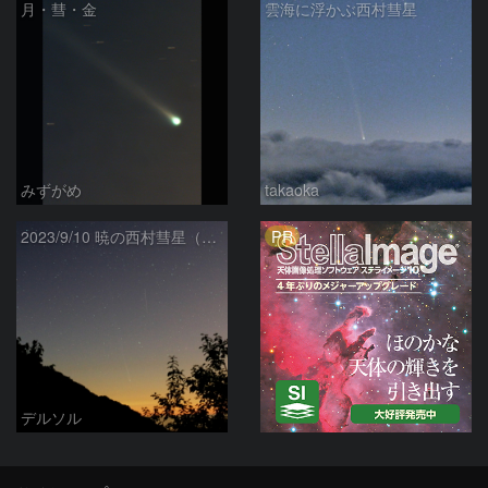
月・彗・金
雲海に浮かぶ西村彗星
みずがめ
takaoka
PR
2023/9/10 暁の西村彗星（C/2023 P1）
デルソル