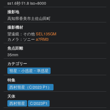
ss1.6秒 f/1.8 iso=8000
撮影地
高知県香美市土佐山田町
撮影機材
望遠鏡：その他
SEL135GM
カメラ：ソニー
a7RM3
焦点距離
35mm
カテゴリー
彗星・小惑星・準惑星
特集
西村彗星（C/2023 P1）
天体
西村彗星
C/2023P1