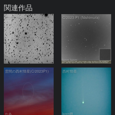
関連作品
C/2023 P1 (Nishimura)
C/2023 P1 (Nishimura)
モンドシャルナ
kem.kem
雲間の西村彗星(C/2023P1)
西村彗星
かあ
koro爺