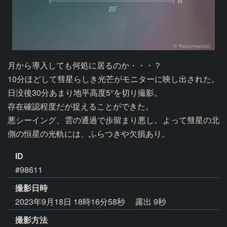
月から導入しても何処に居るのか・・・？

10分ほどして彗星らしき光芒がモニターに映し出された。

日没後30分あまり地平高度5°を切り撮影。

存在確認程度だが捉えることができた。

悪シーイング、雲の通過で歩留まり悪し。よって彗星の北
側の恒星の光軌には、ふらつきや欠損あり。
ID
#98611
撮影日時
2023年9月18日 18時16分58秒
露出 9秒
撮影方法