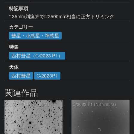
特記事項
* 35mm判換算でfl:2500mm相当に正方トリミング
カテゴリー
彗星・小惑星・準惑星
特集
西村彗星（C/2023 P1）
天体
西村彗星
C/2023P1
関連作品
C/2023 P1 (Nishimura)
C/2023 P1 (Nishimura)