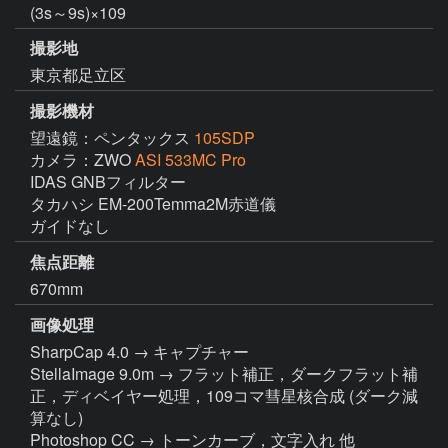
(3s～9s)×109
撮影地
東京都足立区
撮影機材
望遠鏡：ペンタックス
105SDP
カメラ：ZWO
ASI 533MC Pro
IDAS GNBフィルター

タカハシ EM-200Temma2M赤道儀

ガイドなし
焦点距離
670mm
画像処理
SharpCap 4.0 → キャプチャー

StellaImage 9.0m → フラット補正，ダークフラット補
正，ディベイヤー処理，109コマ彗星核合成 (ダーク減
算なし)

Photoshop CC → トーンカーブ，文字入れ 他