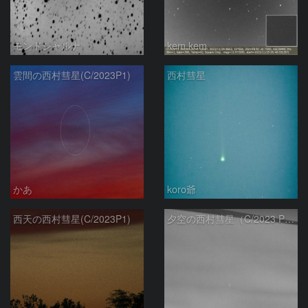
モンドシャルナ
kem.kem
雲間の西村彗星(C/2023P1)
西村彗星
かあ
koro爺
西天の西村彗星(C/2023P1)
夕空の西村彗星（C/2023 P1）