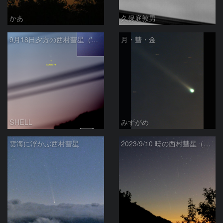
かあ
久保庭敦男
9月18日夕方の西村彗星（C/2023 P1）
月・彗・金
SHELL
みずがめ
雲海に浮かぶ西村彗星
2023/9/10 暁の西村彗星（C/2023 P1）