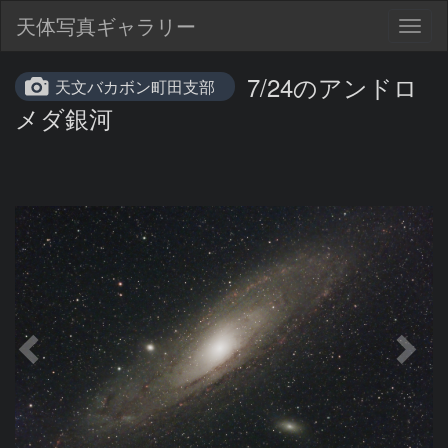
天体写真ギャラリー
Togg
navig
7/24のアンドロ
天文バカボン町田支部
メダ銀河