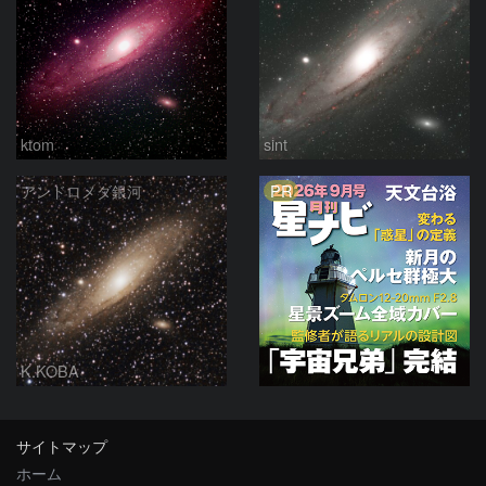
ktom
sint
PR
アンドロメダ銀河
K.KOBA
サイトマップ
ホーム