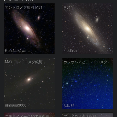
アンドロメダ銀河 M31
M31
Ken.Nakayama
medaka
M31 アンドロメダ銀河
カシオペアとアンドロメダ
ninbasu3000
瓜田精一
ステライメージ10で再処理したM31
アンドロメダ大銀河