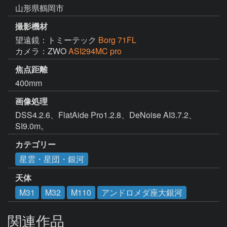
山形県鶴岡市
撮影機材
望遠鏡：トミーテック
Borg 71FL
カメラ：ZWO
ASI294MC pro
焦点距離
400mm
画像処理
DSS4.2.6、FlatAide Pro1.2.8、DeNoise AI3.7.2、
SI9.0m。
カテゴリー
星雲・星団・銀河
天体
M31
M32
M110
アンドロメダ座大銀河
関連作品