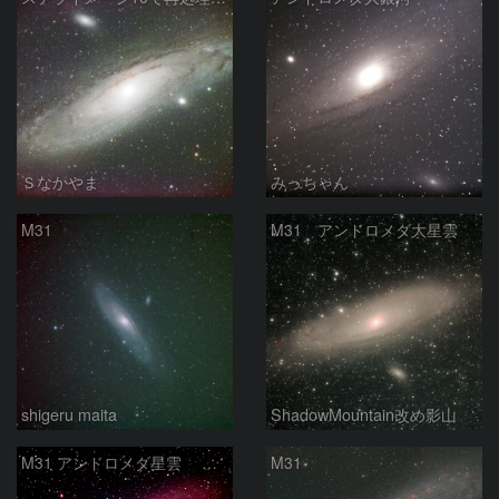
Ｓなかやま
みっちゃん
M31
M31 アンドロメダ大星雲
shigeru maita
ShadowMountain改め影山
M31 アンドロメダ星雲 2026-1-14
M31