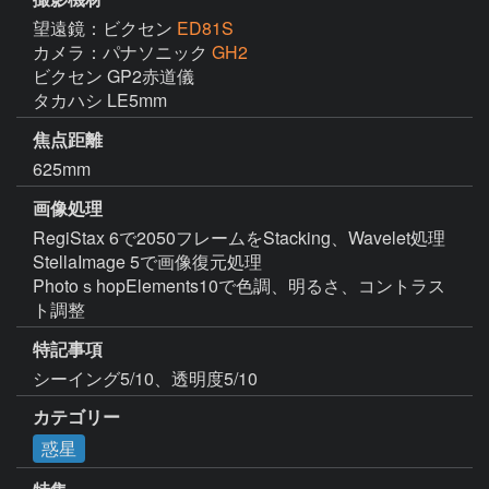
望遠鏡：ビクセン
ED81S
カメラ：パナソニック
GH2
ビクセン GP2赤道儀

タカハシ LE5mm
焦点距離
625mm
画像処理
RegiStax 6で2050フレームをStacking、Wavelet処理

StellaImage 5で画像復元処理

PhotoｓhopElements10で色調、明るさ、コントラス
ト調整
特記事項
シーイング5/10、透明度5/10
カテゴリー
惑星