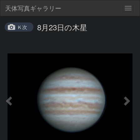
天体写真ギャラリー
Togg
navig
8月23日の木星
Ｋ次