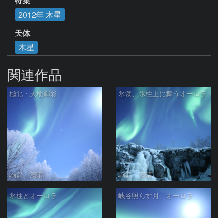
特集
2012年 木星
天体
木星
関連作品
極北・天地輝彩
氷瀑、氷柱上に舞うオーロラ
駒沢 満晴
駒沢 満晴
氷柱とオーロラ
峡谷照らす月、オーロラ