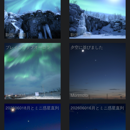
駒沢 満晴
駒沢 満晴
ブレイクアップオーロラ
夕空に並びました
駒沢 満晴
Morimoto
202606018月とミニ惑星直列
202606016月とミニ惑星直列