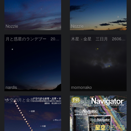
Nozzie
Nozzie
月と惑星のランデブー 2026/06/19
木星 金星 三日月 260618
nardis
momonako
PR
夕空の月と金星・木星・水星の接近 2026/6/18