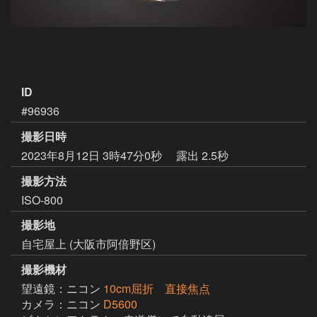
ID
#96936
撮影日時
2023年8月12日 3時47分0秒
露出 2.5秒
撮影方法
ISO-800
撮影地
自宅屋上 (大阪市阿倍野区)
撮影機材
望遠鏡：ニコン
10cm屈折 直接焦点
カメラ：ニコン
D5600