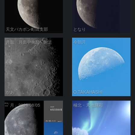
天文バカボン町田支部
となり
月面「月面中央部」附近
今朝月
かあ
O.TAKAHASHI
「月」2026/08/05
極北・天地輝彩