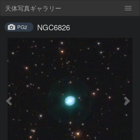
天体写真ギャラリー
Togg
navig
NGC6826
PG2