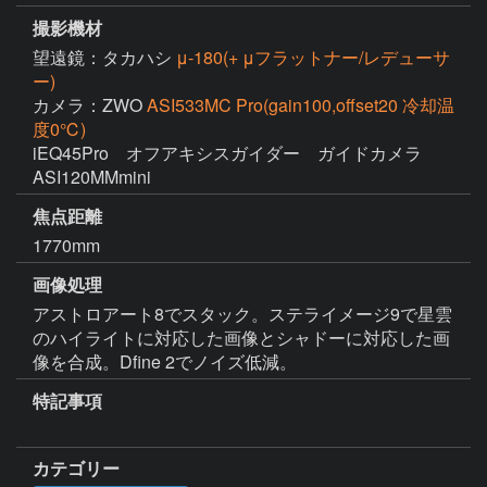
撮影機材
望遠鏡：タカハシ
μ-180(+ μフラットナー/レデューサ
ー)
カメラ：ZWO
ASI533MC Pro(gain100,offset20 冷却温
度0℃)
iEQ45Pro　オフアキシスガイダー　ガイドカメラ
ASI120MMmini
焦点距離
1770mm
画像処理
アストロアート8でスタック。ステライメージ9で星雲
のハイライトに対応した画像とシャドーに対応した画
像を合成。Dfine 2でノイズ低減。
特記事項
カテゴリー