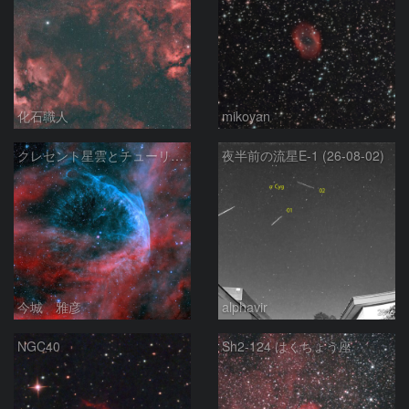
化石職人
mikoyan
クレセント星雲とチューリップ星雲の真ん中あたりにある星雲 NGC6883 ???
夜半前の流星E-1 (26-08-02)
今城 雅彦
alphavir
NGC40
Sh2-124 はくちょう座