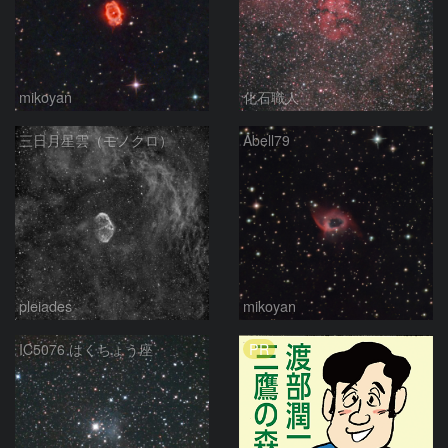
mikoyan
化石職人
三日月星雲（モノクロ）
Abell79
pleiades
mikoyan
PR
IC5076 はくちょう座