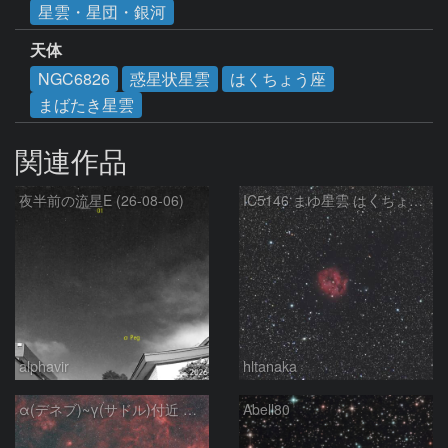
星雲・星団・銀河
天体
NGC6826
惑星状星雲
はくちょう座
まばたき星雲
関連作品
夜半前の流星E (26-08-06)
IC5146 まゆ星雲 はくちょう座
alphavir
hltanaka
α(デネブ)~γ(サドル)付近 NGC7000 北アメリカ星雲 IC5067~5070 ペリカン星雲 Sh2-112 はくちょう座
Abell80