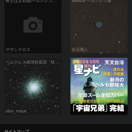
夜空は宝石箱(ヘルクレス座 M13) Seestar50
Abell39 ヘルクレス座
サザンクロス
化石職人
PR
ヘルクレス座球状星団 M１３（RGB合成）
oton_inoue
サイトマップ