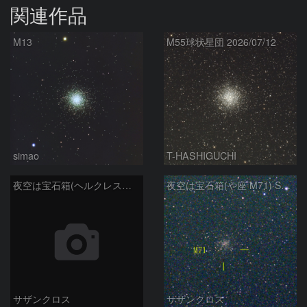
関連作品
M13
M55球状星団 2026/07/12
simao
T-HASHIGUCHI
夜空は宝石箱(ヘルクレス座 M92) Seestar50
夜空は宝石箱(や座 M71) Seestar50
サザンクロス
サザンクロス