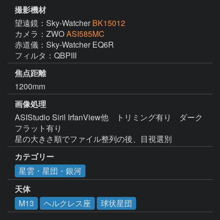
撮影機材
望遠鏡：Sky-Watcher
BK15012
カメラ：ZWO
ASI585MC
赤道儀：Sky-Watcher EQ6R

フィルタ：QBPIII
焦点距離
1200mm
画像処理
ASIStudio Siril IrfanView他　トリミング有り　ダーク
フラット有り

星の大きさ順でファイル整列の後、目視選別
カテゴリー
星雲・星団・銀河
天体
M13
ヘルクレス座
球状星団