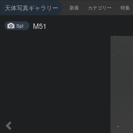
天体写真ギャラリー
新着
カテゴリー
特集
M51
Spl