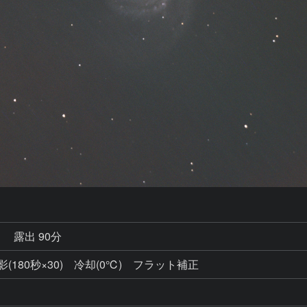
秒
露出 90分
にて撮影(180秒×30) 冷却(0℃) フラット補正