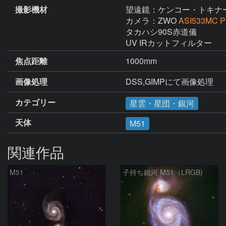
撮影機材
望遠鏡：ケンコー・トキナ
カメラ：ZWO
ASI533MC P
タカハシ90S赤道儀

UV IRカットフィルター
焦点距離
1000mm
画像処理
DSS,GIMPにて画像処理
カテゴリー
星雲・星団・銀河
天体
M51
関連作品
M51
子持ち銀河 M51（LRGB)