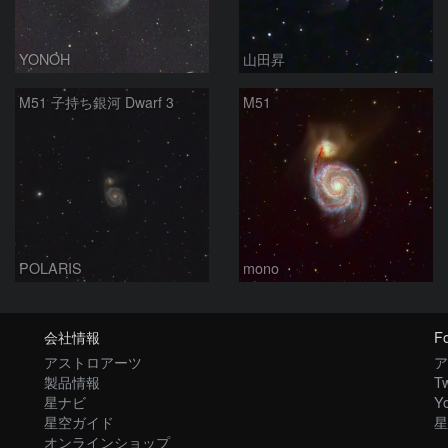
YONOH
山田昇
M51 子持ち銀河 Dwarf 3
M51
POLARIS
mono
会社情報
Fo
アストロアーツ
ア
製品情報
Tw
星ナビ
Y
星空ガイド
星
オンラインショップ