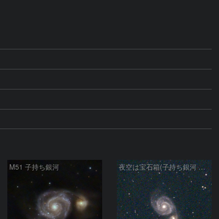
M51 子持ち銀河
夜空は宝石箱(子持ち銀河 M51) Seestar50