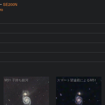
ー
SE200N
ro
M51 子持ち銀河
スマート望遠鏡によるM51