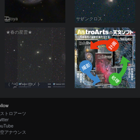
Otoya
サザンクロス
PR
★春の星雲★
（＾０＾）コメト
llow
ストロアーツ
itter
ouTube
空アナウンス