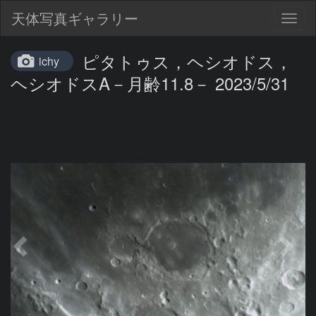
天体写真ギャラリー
Togg
navig
ピタトゥス，ヘシオドス，
ichy
ヘシオドスA－月齢11.8－ 2023/5/31