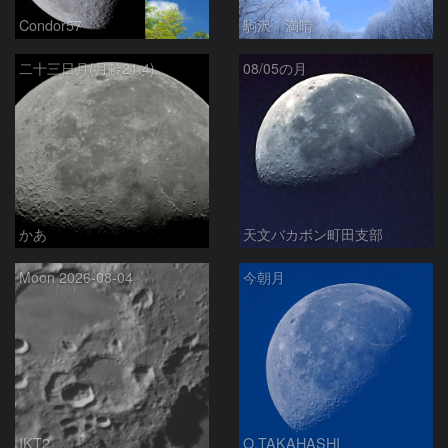
Condor57
駒沢 満晴
二十三日月(月齢21.4)
08/05の月
かあ
天文バカボン町田支部
Moon 2026-08-04
今朝月
IKT2
O.TAKAHASHI