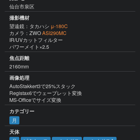
仙台市泉区
撮影機材
望遠鏡：タカハシ
μ-180C
カメラ：ZWO
ASI290MC
IR/UVカットフィルター

パワーメイト×2.5
焦点距離
2160mm
画像処理
AutoStakkert3で25%スタック

Registax6でウェーブレット変換

MS-Officeでサイズ変換
カテゴリー
月
天体