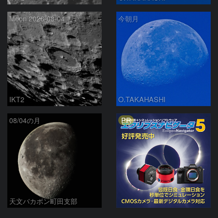
Moon 2026-08-04
今朝月
IKT2
O.TAKAHASHI
PR
08/04の月
天文バカボン町田支部