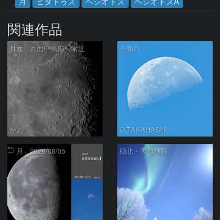
月
ピタトゥス
ヘシオドス
ヘシオドスA
関連作品
月面「月面中央部」附近
今朝月
かあ
O.TAKAHASHI
「月」2026/08/05
極北・天地輝彩