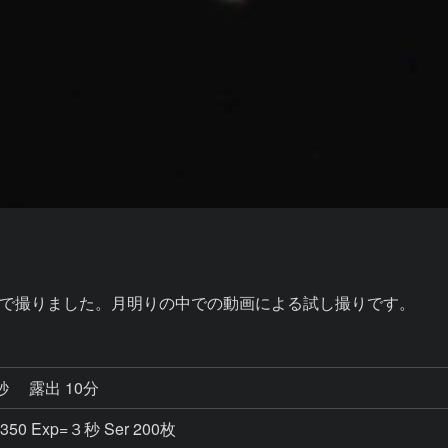
0分露出で撮りました。月明りの中での動画による試し撮りです。
7秒
露出 10分
=350 Exp=３秒 Ser 200枚