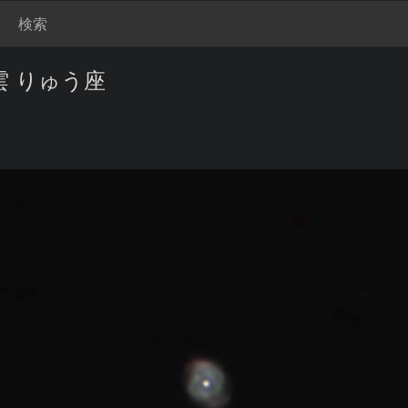
検索
雲 りゅう座