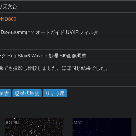
り天文台
eHD800
n PHD2+420mmにてオートガイド UV/IRフィルタ
ク RegiStax6 Wavelet処理 SI9画像調整
Fit画像でも撮影し比較しました。ほぼ同じ結果でした。
星雲
惑星状星雲
りゅう座
IC1295
M57