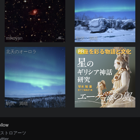
mikoyan
駒沢 満晴
PR
北天のオーロラ
駒沢 満晴
llow
ストロアーツ
itter