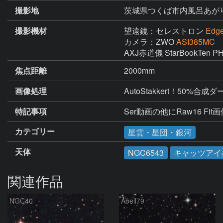
撮影地
茨城県つくば市内風呂あが
撮影機材
望遠鏡：セレストロン
Edg
カメラ：ZWO
ASI385MC
AXJ赤道儀 StarBookTe
焦点距離
2000mm
画像処理
AutoStakkert！50%合成ダー
特記事項
Ser動画の他にRaw16 
カテゴリー
星雲・星団・銀河
天体
NGC6543
キャッツアイ
関連作品
NGC40
Abell79