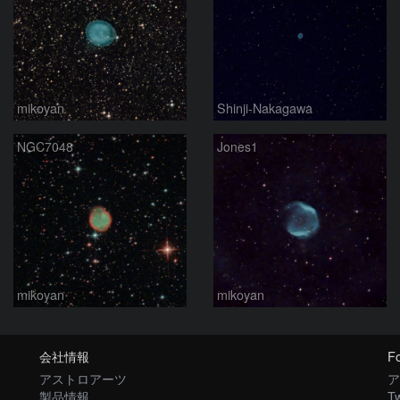
mikoyan
Shinji-Nakagawa
NGC7048
Jones1
mikoyan
mikoyan
会社情報
Fo
アストロアーツ
ア
製品情報
Tw