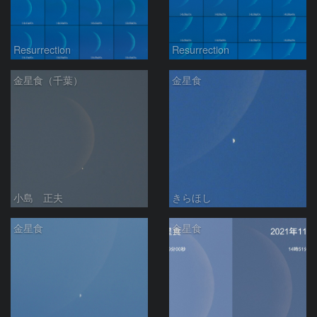
Resurrection
Resurrection
金星食（千葉）
金星食
小島 正夫
きらほし
金星食
金星食