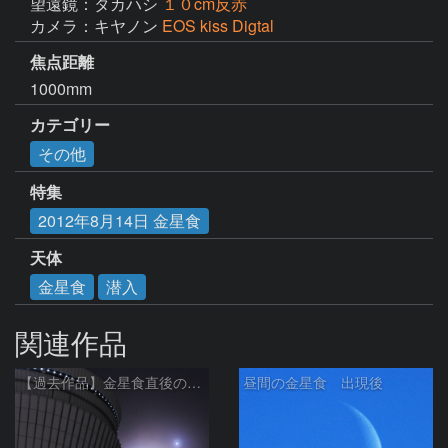
望遠鏡：タカハシ
１０cm反赤
カメラ：キヤノン
EOS kiss Digtal
焦点距離
1000mm
カテゴリー
その他
特集
2012年8月14日 金星食
天体
金星食
潜入
関連作品
【過去作品】金星食直後の月と金星と東京スカイツリー
昼間の金星食 出現後