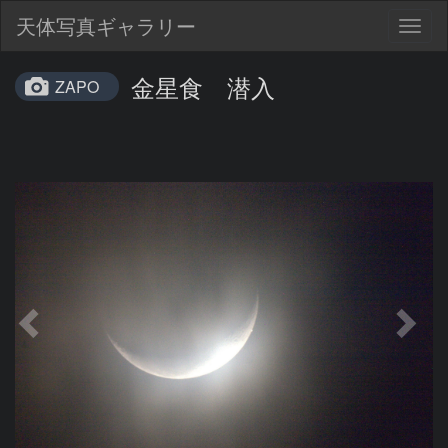
天体写真ギャラリー
Togg
navig
金星食 潜入
ZAPO