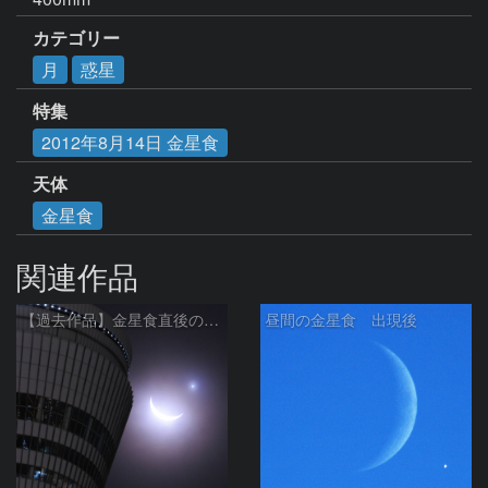
カテゴリー
月
惑星
特集
2012年8月14日 金星食
天体
金星食
関連作品
【過去作品】金星食直後の月と金星と東京スカイツリー
昼間の金星食 出現後