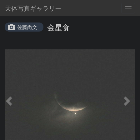
天体写真ギャラリー
Togg
navig
金星食
佐藤尚文