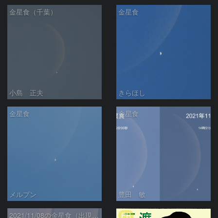
金星食（千葉）
金星食
小島 正夫
きらほし
金星食
金星食
メルプン
豊田 敏
PR
2021/11/08の金星食（出現時）