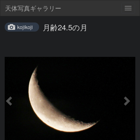
天体写真ギャラリー
Togg
navig
月齢24.5の月
kojikoji