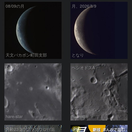
08/09の月
月、2026/8/9
天文バカボン町田支部
となり
マルト
ヘシオドスA
hare-star
hare-star
PR
月齢23.3のフラマウロ付近