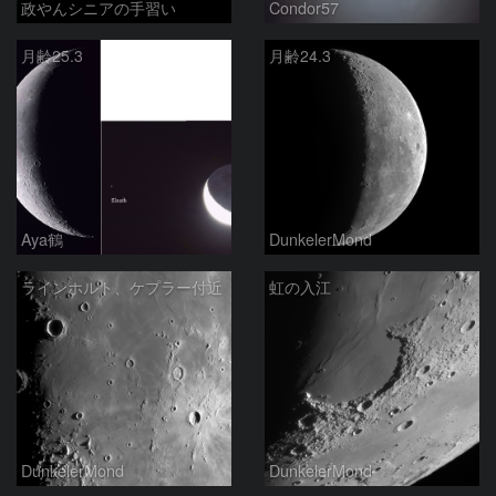
政やんシニアの手習い
Condor57
月齢25.3
月齢24.3
Aya鶴
DunkelerMond
ラインホルト、ケプラー付近
虹の入江
DunkelerMond
DunkelerMond