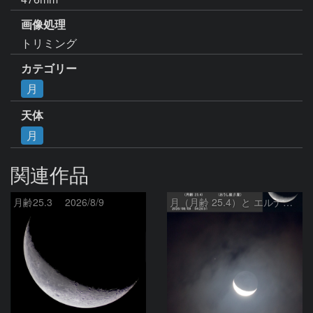
画像処理
トリミング
カテゴリー
月
天体
月
関連作品
月齢25.3 2026/8/9
月（月齢 25.4）と エルナト（おうし座β星）