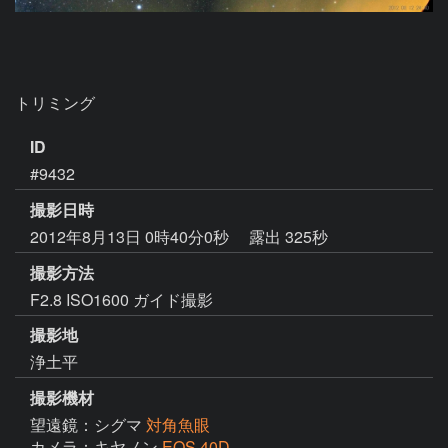
トリミング
ID
#9432
撮影日時
2012年8月13日 0時40分0秒
露出 325秒
撮影方法
F2.8 ISO1600 ガイド撮影
撮影地
浄土平
撮影機材
望遠鏡：シグマ
対角魚眼
カメラ：キヤノン
EOS 40D