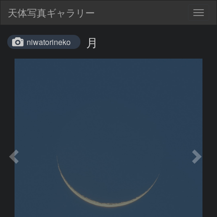
天体写真ギャラリー
Togg
navig
月
niwatorineko