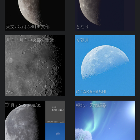
天文バカボン町田支部
となり
月面「月面中央部」附近
今朝月
かあ
O.TAKAHASHI
「月」2026/08/05
極北・天地輝彩