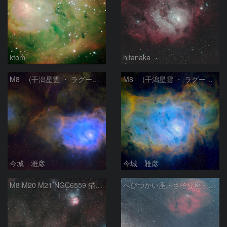
ktom
hltanaka
M8 (干潟星雲 ・ ラグーン（Lagoon）星雲)
M8 (干潟星雲 ・ ラグーン（Lagoon）星雲)
今城 雅彦
今城 雅彦
M8 M20 M21 NGC6559 猫の手星雲 いて座
へびつかい座・さそり座・いて座と天の川