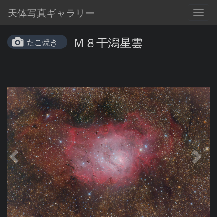
天体写真ギャラリー
Togg
navig
Ｍ８干潟星雲
たこ焼き