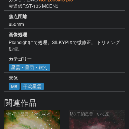
焦点距離
650mm
画像処理
Pixinsightにて処理。SILKYPIXで微修正。 トリミング
処理。
カテゴリー
星雲・星団・銀河
天体
M8
干潟星雲
関連作品
M8 干潟星雲 2026-8-5
M8 干潟星雲 いて座