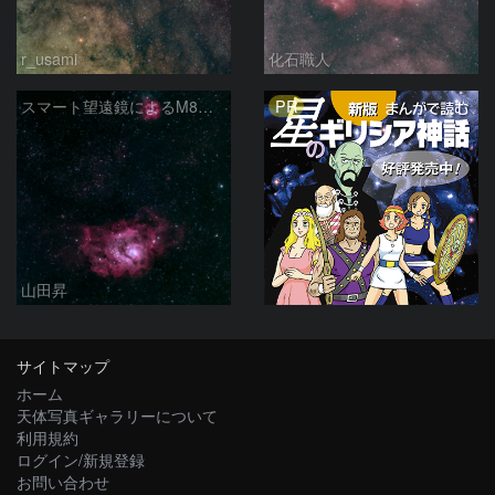
r_usami
化石職人
PR
スマート望遠鏡によるM8とM20
山田昇
サイトマップ
ホーム
天体写真ギャラリーについて
利用規約
ログイン/新規登録
お問い合わせ