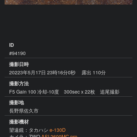
ID
#94190
撮影日時
20223年5月17日 23時16分0秒
露出 110分
撮影方法
F5 Gain 100 冷却-10度 300sec x 22枚 追尾撮影
撮影地
長野県佐久市
撮影機材
望遠鏡：タカハシ
e-130D
カメラ：ZWO
ASI 2600MC pro