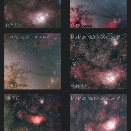
化石職人
化石職人
へびつかい座・さそり座・いて座と天の川
M8 M20 M21 NGC6559 猫の手星雲 いて座
化石職人
化石職人
M8周辺
M8 M20 M21 NGC6559 猫の手星雲 いて座