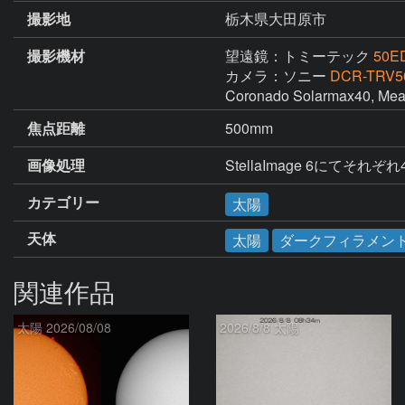
撮影地
栃木県大田原市
撮影機材
望遠鏡：トミーテック
50E
カメラ：ソニー
DCR-TRV5
Coronado Solarmax40, Mead
焦点距離
500mm
画像処理
StellaImage 6に
カテゴリー
太陽
天体
太陽
ダークフィラメン
関連作品
太陽 2026/08/08
2026/8/8 太陽