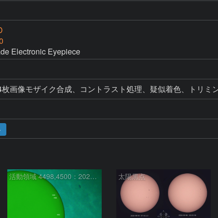
D
0
e Electronic Eyepiece
てそれぞれ4枚画像モザイク合成、コントラスト処理、疑似着色、トリ
ト
活動領域 4498,4500：2026/08/08
太陽黒点