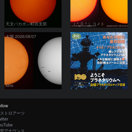
天文バカボン町田支部
（＾０＾）コメト
PR
太陽 2026/08/07
kino
llow
ストロアーツ
itter
ouTube
空アナウンス