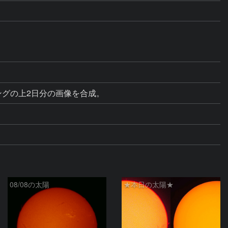
ミングの上2日分の画像を合成。
08/08の太陽
★本日の太陽★