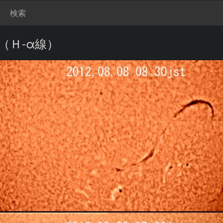
検索
（Ｈ‐α線）