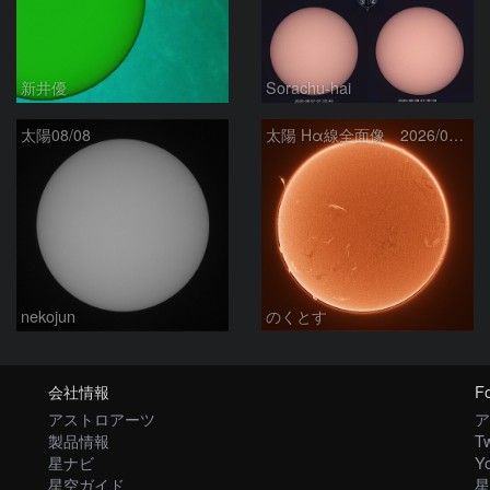
新井優
Sorachu-hai
太陽08/08
太陽 Hα線全面像 2026/08/08
nekojun
のくとす
会社情報
Fo
アストロアーツ
ア
製品情報
Tw
星ナビ
Y
星空ガイド
星