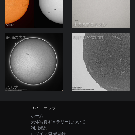
kino
小犬のプロキオン
8/08の太陽
8月8日の太陽面
ハム太
ta-o
サイトマップ
ホーム
天体写真ギャラリーについて
利用規約
ログイン/新規登録