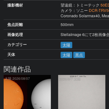
撮影機材
望遠鏡：トミーテック
50E
カメラ：ソニー
DCR-TRV5
Coronado Solarmax40, Mead
焦点距離
500mm
画像処理
StellaImage 6にて2
カテゴリー
太陽
天体
太陽
黒点
関連作品
太陽 2026/08/07
2026/8/7 太陽