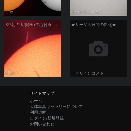
kino
小犬のプロキオン
8/7朝の太陽(Hα中心付近、プロミネンス)
★サージ３日間の変化★
Maki
（＾０＾）コメト
サイトマップ
ホーム
天体写真ギャラリーについて
利用規約
ログイン/新規登録
お問い合わせ