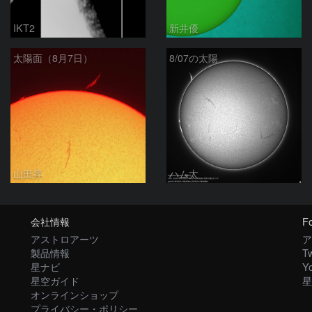
IKT2
新井優
太陽面（8月7日）
8/07の太陽
山田昇
ハム太
会社情報
Fo
アストロアーツ
ア
製品情報
Tw
星ナビ
Y
星空ガイド
星
オンラインショップ
プライバシー・ポリシー