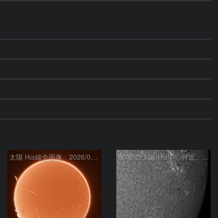
太陽 Hα線全面像 2026/08/07
8/7朝の太陽(Hα中心付近、4498、4502付近)