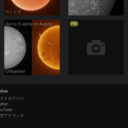
のくとす
Maki
PR
Sun in H-alpha on August 7, 2026
Chibamber
llow
ストロアーツ
itter
ouTube
空アナウンス