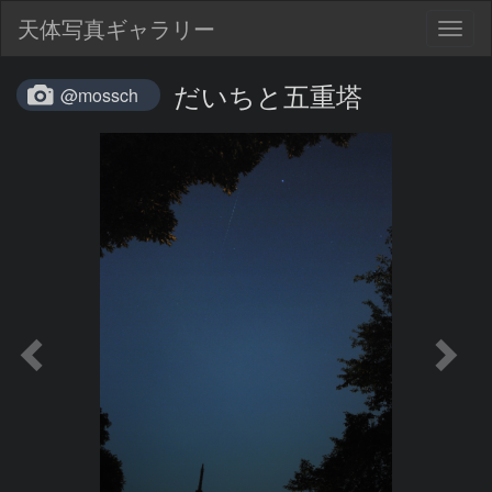
天体写真ギャラリー
Togg
navig
だいちと五重塔
@mossch