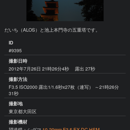
だいち（ALOS）と池上本門寺の五重塔です。
ID
#9395
撮影日時
2012年7月26日 21時26分4秒
露出 27秒
撮影方法
F3.5 ISO2000 露出1/1.6秒x27枚（連写） ～21時26分
31秒
撮影地
東京都大田区
撮影機材
望遠鏡：シグマ
10-20mm F3.5 EX DC HSM