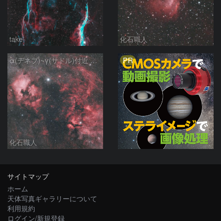
take
化石職人
PR
α(デネブ)~γ(サドル)付近 NGC7000 北アメリカ星雲 IC5067~5070 ペリカン星雲 はくちょう座
化石職人
サイトマップ
ホーム
天体写真ギャラリーについて
利用規約
ログイン/新規登録