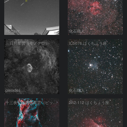
alphavir
化石職人
三日月星雲（モノクロ）
IC5076 はくちょう座
pleiades
化石職人
十三夜での網状星雲（ピッカリングの三角）
Sh2-112 はくちょう座