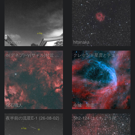
alphavir
hltanaka
α(デネブ)~γ(サドル)付近 NGC7000 北アメリカ星雲 IC5067~5070 ペリカン星雲 Sh2-112 はくちょう座
クレセント星雲とチューリップ星雲の真ん中あたりにある星雲 NGC6883 ???
化石職人
今城 雅彦
夜半前の流星E-1 (26-08-02)
Sh2-124 はくちょう座