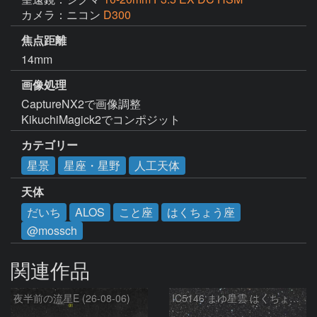
カメラ：ニコン
D300
焦点距離
14mm
画像処理
CaptureNX2で画像調整

KikuchiMagick2でコンポジット
カテゴリー
星景
星座・星野
人工天体
天体
だいち
ALOS
こと座
はくちょう座
@mossch
関連作品
夜半前の流星E (26-08-06)
IC5146 まゆ星雲 はくちょう座