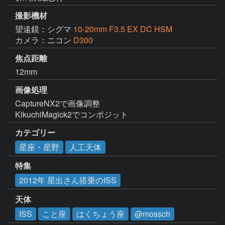
撮影機材
望遠鏡：シグマ
10-20mm F3.5 EX DC HSM
カメラ：ニコン
D300
焦点距離
12mm
画像処理
CaptureNX2で画像調整

KikuchiMagick2でコンポジット
カテゴリー
星座・星野
人工天体
特集
2012年 星出さん搭乗のISS
天体
ISS
こと座
はくちょう座
@mossch