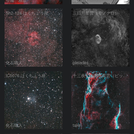
Sh2-124 はくちょう座
三日月星雲（モノクロ）
化石職人
pleiades
IC5076 はくちょう座
十三夜での網状星雲（ピッカリングの三角）
化石職人
take