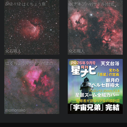
Sh2-112 はくちょう座
α(デネブ)~γ(サドル)付近 NGC7000 北アメリカ星雲 IC5067~5070 ペリカン星雲 はくちょう座
化石職人
化石職人
PR
はくちょう座デネブ付近の空域 260720
momonako