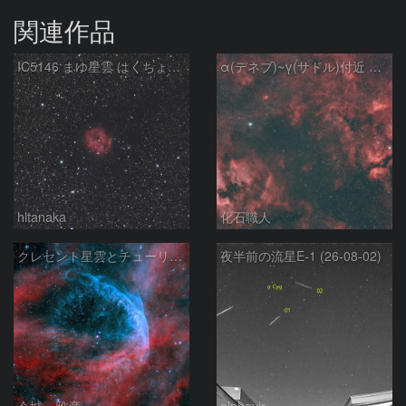
関連作品
IC5146 まゆ星雲 はくちょう座
α(デネブ)~γ(サドル)付近 NGC7000 北アメリカ星雲 IC5067~5070 ペリカン星雲 Sh2-112 はくちょう座
hltanaka
化石職人
クレセント星雲とチューリップ星雲の真ん中あたりにある星雲 NGC6883 ???
夜半前の流星E-1 (26-08-02)
今城 雅彦
alphavir