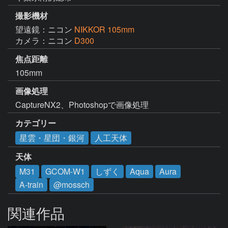
撮影機材
望遠鏡：ニコン
NIKKOR 105mm
カメラ：ニコン
D300
焦点距離
105mm
画像処理
CaptureNX2、Photoshopで画像処理
カテゴリー
星雲・星団・銀河
人工天体
天体
M31
GCOM-W1
しずく
Aqua
Aura
A-train
@mossch
関連作品