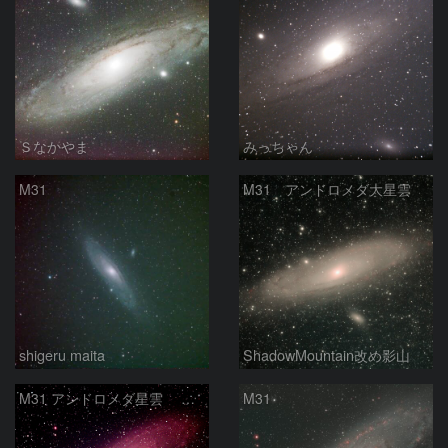
Ｓなかやま
みっちゃん
M31
M31 アンドロメダ大星雲
shigeru maita
ShadowMountain改め影山
M31 アンドロメダ星雲 2026-1-14
M31