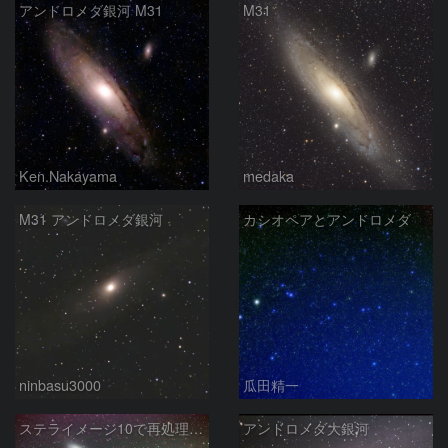
アンドロメダ銀河 M31
M31
Ken.Nakayama
medaka
M31 アンドロメダ銀河
カシオペアとアンドロメダ
ninbasu3000
瓜田精一
ステライメージ10で再処理したM31
アンドロメダ大銀河