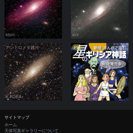
ktom
sint
PR
アンドロメダ銀河
K.KOBA
サイトマップ
ホーム
天体写真ギャラリーについて