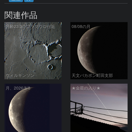
関連作品
月齢23.3のフラマウロ付近
08/08の月
ウィルキンソン
天文バカボン町田支部
月、2026/8/8
★金星の入り★