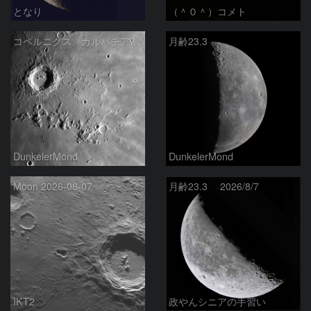
となり
（＾０＾）コメト
コペルニクス、カルパチア山脈付近
月齢23.3
DunkelerMond
DunkelerMond
Moon 2026-08-07
月齢23.3 2026/8/7
IKT2
政やんシニアの手習い