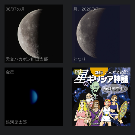
08/07の月
月、2026/8/7
天文バカボン町田支部
となり
PR
金星
銀河鬼太郎