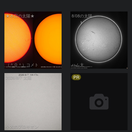
★本日の太陽★
8/08の太陽
（＾０＾）コメト
ハム太
PR
2026/8/7 太陽
小犬のプロキオン