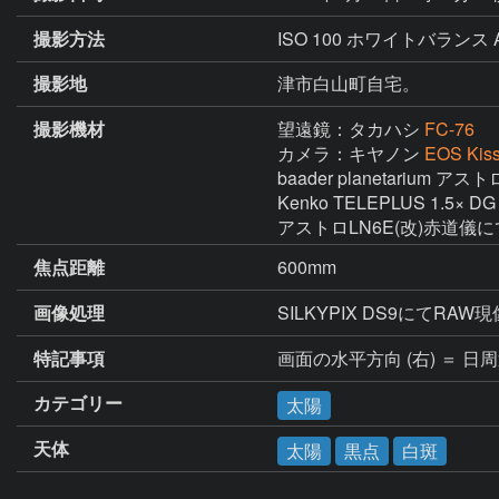
撮影方法
ISO 100 ホワイトバランス 
撮影地
津市白山町自宅。
撮影機材
望遠鏡：タカハシ
FC-76
カメラ：キヤノン
EOS Kiss
baader planetarium
Kenko TELEPLUS 1.5× DG 
アストロLN6E(改)赤道儀
焦点距離
600mm
画像処理
SILKYPIX DS9にて
特記事項
画面の水平方向 (右) ＝ 
カテゴリー
太陽
天体
太陽
黒点
白斑