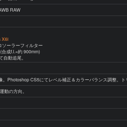
AWB RAW
 X6i
 アストロソーラーフィルター

(合成f.l.=約 900mm)

にて自動追尾。
RAW現像。Photoshop CS5にてレベル補正＆カラーバラン
日周運動の方向。