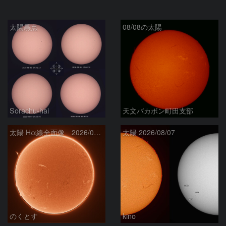
太陽黒点
08/08の太陽
Sorachu-hai
天文バカボン町田支部
太陽 Hα線全面像 2026/08/08
太陽 2026/08/07
のくとす
kino