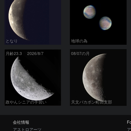
となり
地球の為
月齢23.3 2026/8/7
08/07の月
政やんシニアの手習い
天文バカボン町田支部
会社情報
Fo
アストロアーツ
ア