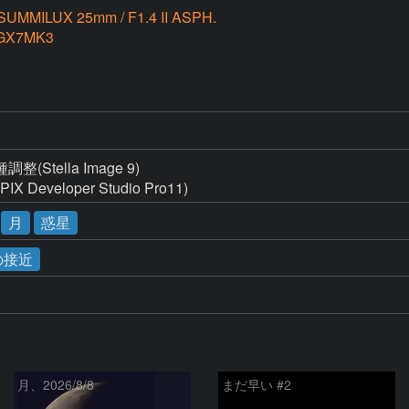
SUMMILUX 25mm / F1.4 II ASPH.
GX7MK3
ella Image 9)

eveloper Studio Pro11)
月
惑星
の接近
月、2026/8/8
まだ早い #2