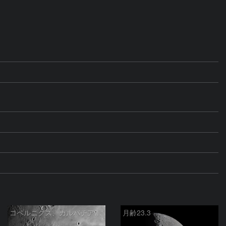
コペルニクス、カルパチア山脈付近
月齢23.3