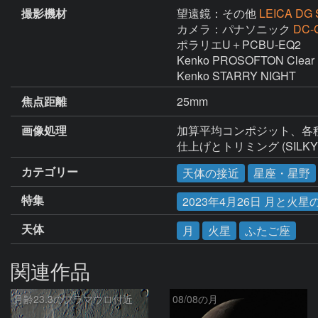
撮影機材
望遠鏡：その他
LEICA DG 
カメラ：パナソニック
DC-
ポラリエU＋PCBU-EQ2

Kenko PROSOFTON Clear

Kenko STARRY NIGHT
焦点距離
25mm
画像処理
加算平均コンポジット、各種調整(St
仕上げとトリミング (SILKYPIX D
カテゴリー
天体の接近
星座・星野
特集
2023年4月26日 月と火星
天体
月
火星
ふたご座
関連作品
月齢23.3のフラマウロ付近
08/08の月