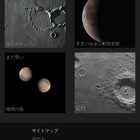
ウィルキンソン
天文バカボン町田支部
まだ早い
Moon 2026-08-07
地球の為
IKT2
サイトマップ
ホーム