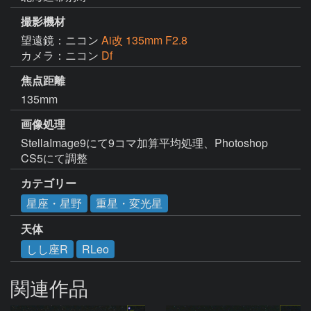
撮影機材
望遠鏡：ニコン
Ai改 135mm F2.8
カメラ：ニコン
Df
焦点距離
135mm
画像処理
StellaImage9にて9コマ加算平均処理、Photoshop 
CS5にて調整
カテゴリー
星座・星野
重星・変光星
天体
しし座R
RLeo
関連作品