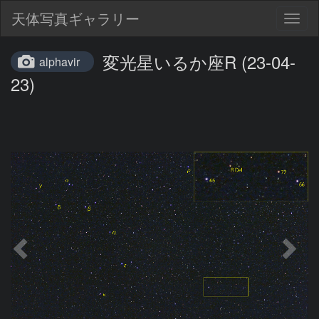
天体写真ギャラリー
Togg
navig
変光星いるか座R (23-04-
alphavir
23)