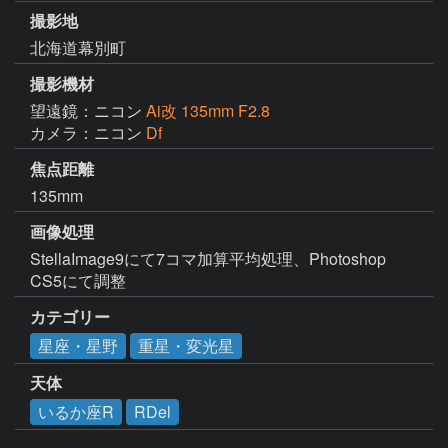
撮影地
北海道幕別町
撮影機材
望遠鏡：ニコン
Ai改 135mm F2.8
カメラ：ニコン
Df
焦点距離
135mm
画像処理
StellaImage9にて7コマ加算平均処理、Photoshop 
CS5にて調整
カテゴリー
星座・星野
重星・変光星
天体
いるか座R
RDel