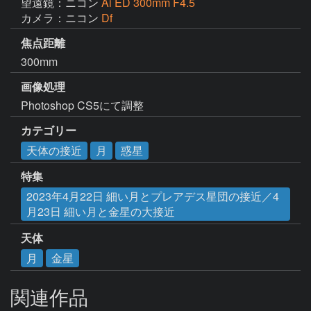
望遠鏡：ニコン
Ai ED 300mm F4.5
カメラ：ニコン
Df
焦点距離
300mm
画像処理
Photoshop CS5にて調整
カテゴリー
天体の接近
月
惑星
特集
2023年4月22日 細い月とプレアデス星団の接近／4
月23日 細い月と金星の大接近
天体
月
金星
関連作品