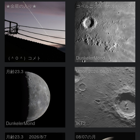
★金星の入り★
コペルニクス、カルパチア山脈付近
（＾０＾）コメト
DunkelerMond
月齢23.3
Moon 2026-08-07
DunkelerMond
IKT2
月齢23.3 2026/8/7
08/07の月