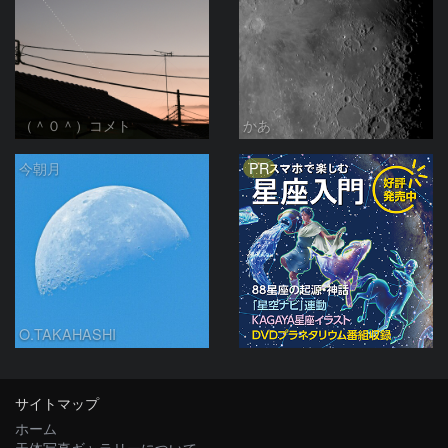
（＾０＾）コメト
かあ
PR
今朝月
O.TAKAHASHI
サイトマップ
ホーム
天体写真ギャラリーについて