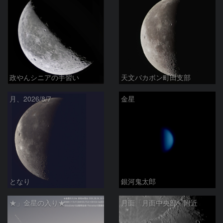
政やんシニアの手習い
天文バカボン町田支部
月、2026/8/7
金星
となり
銀河鬼太郎
★」金星の入り★
月面「月面中央部」附近