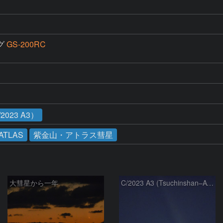
グ
GS-200RC
023 A3）
-ATLAS
紫金山・アトラス彗星
大彗星から一年
C/2023 A3 (Tsuchinshan–ATLAS)