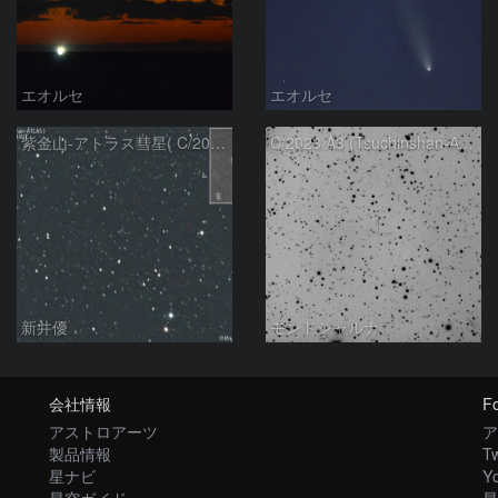
エオルセ
エオルセ
紫金山-アトラス彗星( C/2023A3 )：2025/09/16
C/2023 A3 (Tsuchinshan-ATLAS)
新井優
モンドシャルナ
会社情報
Fo
アストロアーツ
ア
製品情報
Tw
星ナビ
Y
星空ガイド
星