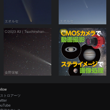
エオルセ
エオルセ
PR
C/2023 A3 ( Tsuchinshan-ATLAS )
金野栄敏
llow
ストロアーツ
itter
ouTube
空アナウンス