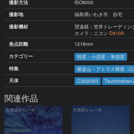
撮影方法
ISO8000
撮影地
福島県いわき市 自宅
撮影機材
望遠鏡：笠井トレーディン
カメラ：ニコン
D810A
焦点距離
1218mm
カテゴリー
彗星・小惑星・準惑星
特集
紫金山・アトラス彗星（C/2
天体
C/2023A3
Tsuchinshan
関連作品
大彗星から一年
大彗星から一年