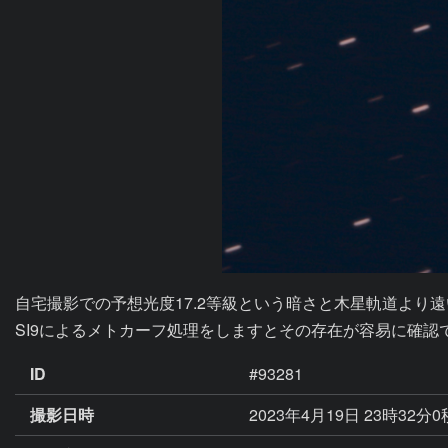
自宅撮影での予想光度17.2等級という暗さと木星軌道より遠
SI9によるメトカーフ処理をしますとその存在が容易に確認で
ID
#93281
撮影日時
2023年4月19日 23時32分