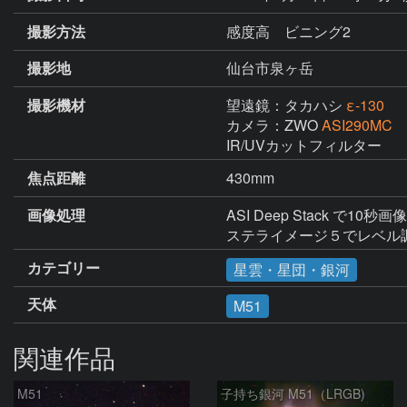
撮影方法
感度高 ビニング2
撮影地
仙台市泉ヶ岳
撮影機材
望遠鏡：タカハシ
ε-130
カメラ：ZWO
ASI290MC
IR/UVカットフィルター
焦点距離
430mm
画像処理
ASI Deep Stack で10秒
ステライメージ５でレベル
カテゴリー
星雲・星団・銀河
天体
M51
関連作品
M51
子持ち銀河 M51（LRGB)