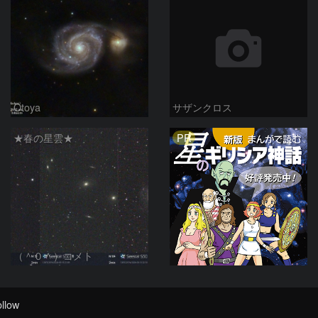
Otoya
サザンクロス
PR
★春の星雲★
（＾０＾）コメト
llow