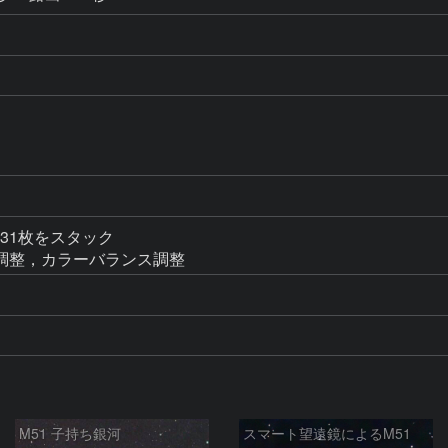
画像31枚をスタック

調整，カラーバランス調整
M51 子持ち銀河
スマート望遠鏡によるM51