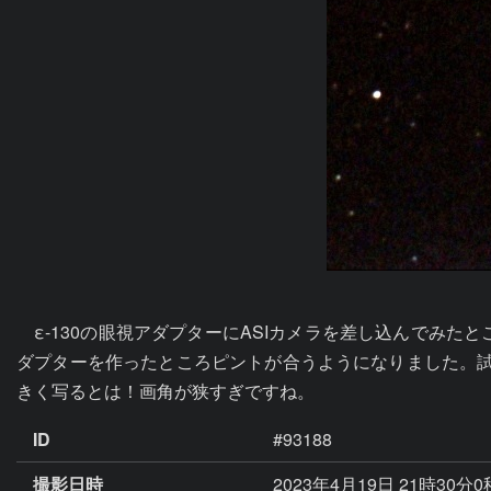
　ε-130の眼視アダプターにASIカメラを差し込んでみ
ダプターを作ったところピントが合うようになりました。試
きく写るとは！画角が狭すぎですね。
ID
#93188
撮影日時
2023年4月19日 21時30分