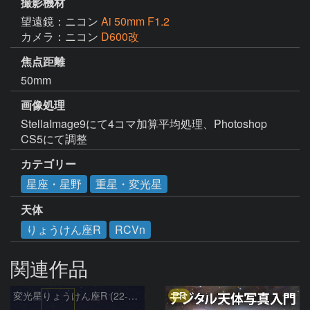
撮影機材
望遠鏡：ニコン
Ai 50mm F1.2
カメラ：ニコン
D600改
焦点距離
50mm
画像処理
StellaImage9にて4コマ加算平均処理、Photoshop 
CS5にて調整
カテゴリー
星座・星野
重星・変光星
天体
りょうけん座R
RCVn
関連作品
PR
変光星りょうけん座R (22-04-30)