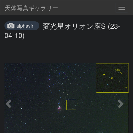
天体写真ギャラリー
Togg
navig
変光星オリオン座S (23-
alphavir
04-10)