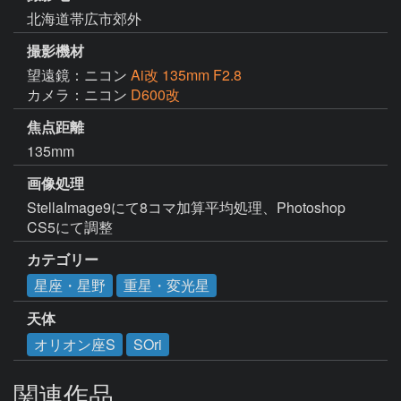
北海道帯広市郊外
撮影機材
望遠鏡：ニコン
Ai改 135mm F2.8
カメラ：ニコン
D600改
焦点距離
135mm
画像処理
StellaImage9にて8コマ加算平均処理、Photoshop 
CS5にて調整
カテゴリー
星座・星野
重星・変光星
天体
オリオン座S
SOri
関連作品